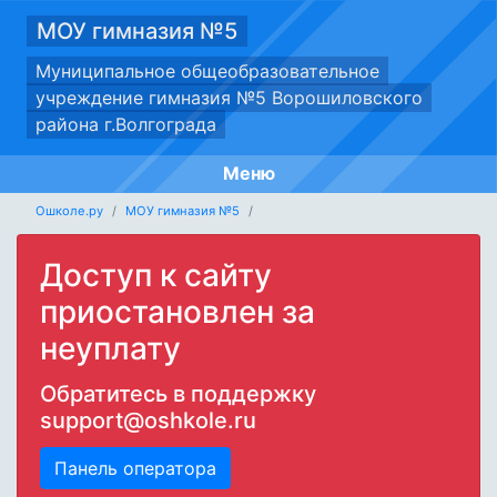
МОУ гимназия №5
Муниципальное общеобразовательное
учреждение гимназия №5 Ворошиловского
района г.Волгограда
Меню
Ошколе.ру
МОУ гимназия №5
Доступ к сайту
приостановлен за
неуплату
Обратитесь в поддержку
support@oshkole.ru
Панель оператора